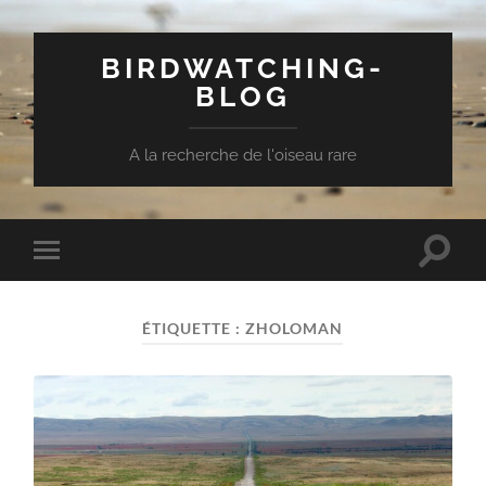
BIRDWATCHING-
BLOG
A la recherche de l'oiseau rare
Toggle
Toggle
search
mobile
field
menu
ÉTIQUETTE :
ZHOLOMAN