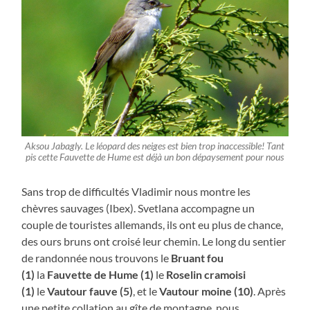
Aksou Jabagly. Le léopard des neiges est bien trop inaccessible! Tant
pis cette Fauvette de Hume est déjà un bon dépaysement pour nous
Sans trop de difficultés Vladimir nous montre les
chèvres sauvages (Ibex). Svetlana accompagne un
couple de touristes allemands, ils ont eu plus de chance,
des ours bruns ont croisé leur chemin. Le long du sentier
de randonnée nous trouvons le
Bruant fou
(1)
la
Fauvette de Hume (1)
le
Roselin cramoisi
(1)
le
Vautour fauve (5)
, et le
Vautour moine (10)
. Après
une petite collation au gîte de montagne, nous