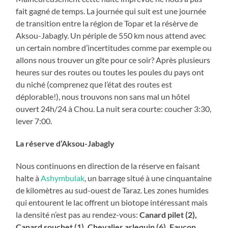
fait gagné de temps. La journée qui suit est une journée
de transition entre la région de Topar et la résèrve de
Aksou-Jabagly. Un périple de 550 km nous attend avec
un certain nombre d’incertitudes comme par exemple ou
allons nous trouver un gîte pour ce soir? Après plusieurs
heures sur des routes ou toutes les poules du pays ont
du niché (comprenez que l’état des routes est
déplorable!), nous trouvons non sans mal un hôtel
ouvert 24h/24 à Chou. La nuit sera courte: coucher 3:30,
lever 7:00.
La réserve d’Aksou-Jabagly
Nous continuons en direction de la réserve en faisant
halte à
Ashymbulak
, un barrage situé à une cinquantaine
de kilomètres au sud-ouest de Taraz. Les zones humides
qui entourent le lac offrent un biotope intéressant mais
la densité n’est pas au rendez-vous:
Canard pilet (2),
Canard souchet (1), Chevalier arlequin (6), Faucon