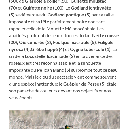
(50),
de
Glaréole à collier (50), Guifette moustac
(70)
et
Guifette noire (100)
. Le
Goéland ichthyaète
(5)
se démarque du
Goéland pontique (5)
par sa taille
imposante et sa tête parfaitement noire non sans
rappeler celle de la Mouette Mélanocéphale. Les
anatidés profitent des eaux douces du lac:
Nette rousse
(30), Oie cendrée (2), Foulque macroule (5)
,
Fuligule
nyroca (4),Grèbe huppé (4)
et
Cygne tuberculé (1)
. Le
cri de la
Locustelle luscinioïde (2)
en provenance des
roseaux est très reconnaissable et la silhouette
imposante du
Pélican Blanc (5)
surplombe tout ce beau
monde. Mais le clou du spectacle vient comme souvent
d’une espèce inattendue: le
Guêpier de Perse (5)
étale
son panache de couleurs devant nos objectifs et nos
yeux ébahis.