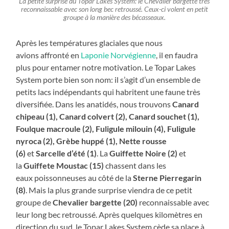
La petite surprise du Topar Lakes System: le Chevalier bargette très
reconnaissable avec son long bec retroussé. Ceux-ci volent en petit
groupe à la manière des bécasseaux
.
Après les températures glaciales que nous
avions affronté en
Laponie Norvégienne
, il en faudra
plus pour entamer notre motivation. Le Topar Lakes
System porte bien son nom: il s’agit d’un ensemble de
petits lacs indépendants qui habritent une faune très
diversifiée. Dans les anatidés, nous trouvons
Canard
chipeau (1), Canard colvert (2), Canard souchet (1),
Foulque macroule (2), Fuligule milouin (4), Fuligule
nyroca (2), Grèbe huppé (1),
Nette rousse
(6)
et
Sarcelle d’été (1)
. La
Guiffette Noire (2)
et
la
Guiffete Moustac (15)
chassent dans les
eaux poissonneuses au côté de la
Sterne Pierregarin
(8)
. Mais la plus grande surprise viendra de ce petit
groupe de
Chevalier bargette (20)
reconnaissable avec
leur long bec retroussé. Après quelques kilomètres en
direction du sud, le Topar Lakes System cède sa place à