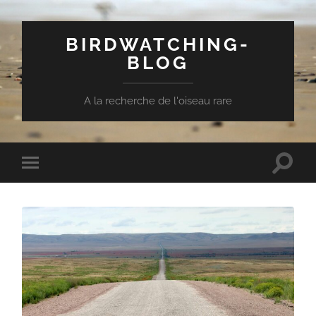
BIRDWATCHING-
BLOG
A la recherche de l'oiseau rare
Toggle
Toggle
search
mobile
field
menu