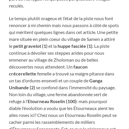
reculés.
Le temps plutôt orageux et l’état de la piste nous font
renoncer à mi chemin mais nous passons à côté de spots
qui méritent quelques lignes dans cet article. Une petite
mare située en plein coeur du village de Samen a attiré
le
petit gravelot (1)
et la
huppe fasciée (1)
. La piste
continue à dévoiler ses steppes arides pour nous
emmener au village de Zholoman ou de belles
découvertes nous attendent. Un
faucon
crécerellette
femelle a trouvé sa maigre pitance dans
un tas d’ordures enseveli et un couple de
Ganga
Unibande (2)
se confond dans l’immensité du paysage.
Non loin du village, une ferme abandonnée sert de
refuge à l’
Etourneau Roselin (100)
: mais pourquoi
diable l’évolution a voulu que les Étourneaux aient les
ailes roses ici? Chez nous un Etourneau Roselin peut se
cacher parmi les rassemblements de milliers
d’Étourneaux Sansonnets. Est-ce que la réciproque est