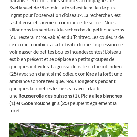
paradis
. Cette fois, nous sommes accompagnés de
Svetlana et de Vladimir. La foret est le milieu le plus
ingrat pour l’observation d’oiseaux. La recherche y est
fastidieuse et rarement couronnée de succès. Nous
sillonnons les sentiers à la recherche du petit duc scops
(qui restera introuvable) et du Tchitrec. Les couleurs de
ce dernier combiné à sa furtivité donne l’impression de
voir passer de petites boules incandescentes! L’oiseau
est bien présent et se déplace en petits groupes de
quelques individus. La grosse densité du
Loriot indien
(25)
avec son chant si mélodieux confère à la forêt une
ambiance sonore féerique. Nous longeons pendant
quelques kilomètres le ruisseau avec à la clé
une
Rousserolle des buissons (1)
. Pic à ailes blanches
(1)
et
Gobemouche gris (25)
peuplent également la
forêt.