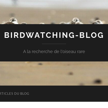
BIRDWATCHING-BLOG
A la recherche de l'oiseau rare
RTICLES DU BLOG