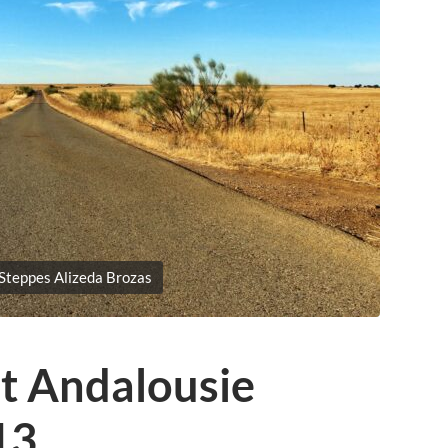
Steppes Alizeda Brozas
t Andalousie
13