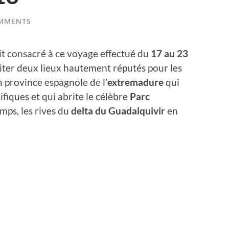
MMENTS
it consacré à ce voyage effectué du
17 au 23
isiter deux lieux hautement réputés pour les
a province espagnole de l’
extremadure
qui
fiques et qui abrite le célèbre
Parc
ps, les rives du
delta du Guadalquivir
en