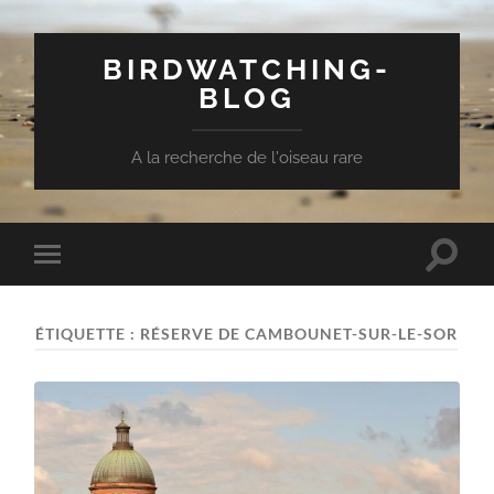
BIRDWATCHING-
BLOG
A la recherche de l'oiseau rare
Toggle
Toggle
search
mobile
field
menu
ÉTIQUETTE :
RÉSERVE DE CAMBOUNET-SUR-LE-SOR