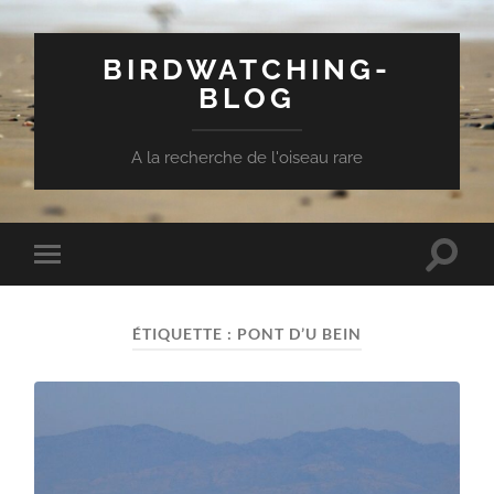
BIRDWATCHING-
BLOG
A la recherche de l'oiseau rare
Toggle
Toggle
search
mobile
field
menu
ÉTIQUETTE :
PONT D’U BEIN