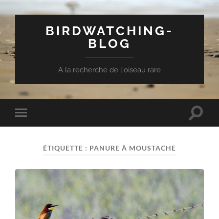
BIRDWATCHING-
BLOG
A la recherche de l'oiseau rare
Toggle
Toggle
search
mobile
field
menu
ÉTIQUETTE :
PANURE À MOUSTACHE