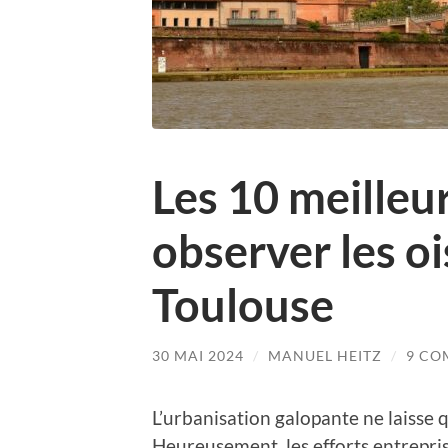
Les 10 meilleu
observer les o
Toulouse
30 MAI 2024
/
MANUEL HEITZ
/
9 CO
L’urbanisation galopante ne laisse 
Heureusement, les efforts entrepris