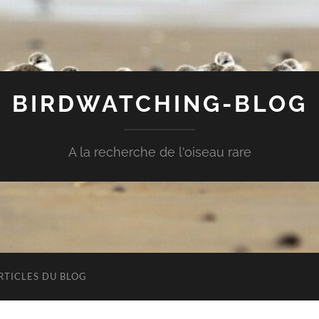
BIRDWATCHING-BLOG
A la recherche de l'oiseau rare
RTICLES DU BLOG