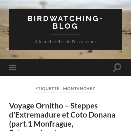
BIRDWATCHING-
BLOG
A la recherche de l'oiseau rare
Toggle
Toggle
search
mobile
field
menu
ÉTIQUETTE :
MONTANCHEZ
Voyage Ornitho – Steppes
d’Extremadure et Coto Donana
(part.1 Monfrague,