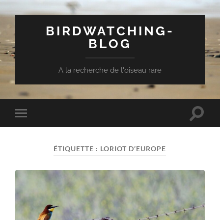
BIRDWATCHING-
BLOG
A la recherche de l'oiseau rare
Toggle
Toggle
search
mobile
field
menu
ÉTIQUETTE :
LORIOT D’EUROPE