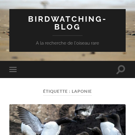
BIRDWATCHING-
BLOG
A la recherche de l'oiseau rare
Toggle
Toggle
search
mobile
field
menu
ÉTIQUETTE :
LAPONIE