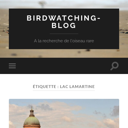
BIRDWATCHING-
BLOG
A la recherche de l'oiseau rare
Toggle
Toggle
search
mobile
field
menu
ÉTIQUETTE :
LAC LAMARTINE