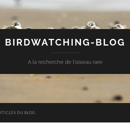
BIRDWATCHING-BLOG
A la recherche de l'oiseau rare
RTICLES DU BLOG