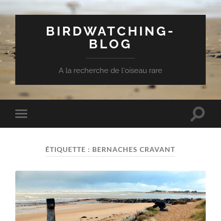
BIRDWATCHING-
BLOG
A la recherche de l'oiseau rare
Toggle
Toggle
search
mobile
field
menu
ÉTIQUETTE :
BERNACHES CRAVANT